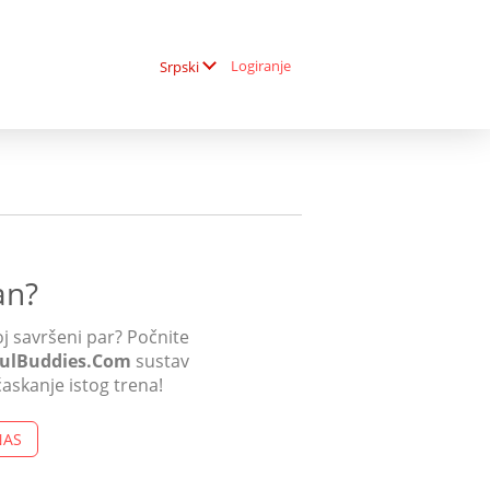
Logiranje
Srpski
an?
j savršeni par? Počnite
fulBuddies.Com
sustav
ćaskanje istog trena!
NAS